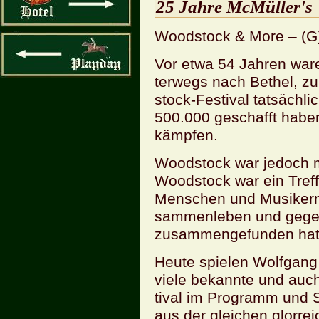
25 Jahre Mc­Mül­ler's
Wood­stock & More – (G)
Vor etwa 54 Jah­ren ware
ter­wegs nach Be­thel, z
stock-Fes­ti­val tat­säch­
500.000 ge­schafft haben,
kämp­fen.
Wood­stock war je­doch meh
Wood­stock war ein Treff­
Men­schen und Mu­si­kern, 
sam­men­le­ben und gegen 
zu­sam­men­ge­fun­den hat
Heute spie­len Wolf­gan
viele be­kann­te und au
ti­val im Pro­gramm und 
aus der glei­chen glor­re