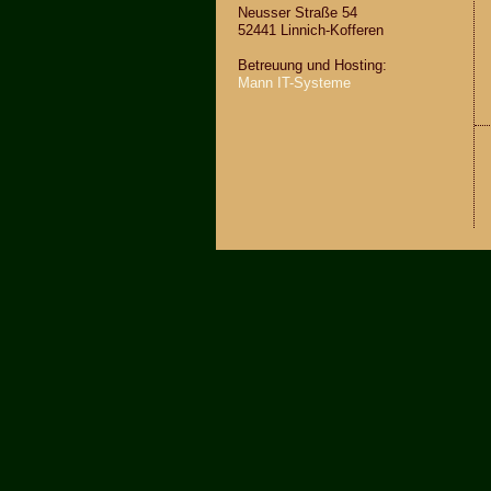
Neus­ser Stra­ße 54
52441 Lin­nich-Kof­fe­ren
Be­treu­ung und Hos­ting:
Mann IT-Sys­te­me