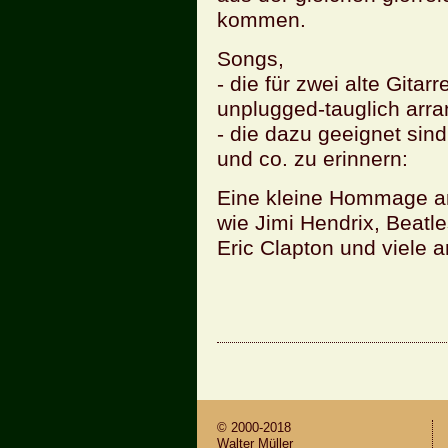
kom­men.
Songs,
- die für zwei alte Gi­tar
un­plug­ged-taug­lich ar­r
- die dazu ge­eig­net si
und co. zu er­in­nern:
Eine klei­ne Hom­mage a
wie Jimi Hen­d­rix, Beat
Eric Clap­ton und viele an
© 2000-2018
Wal­ter Mül­ler