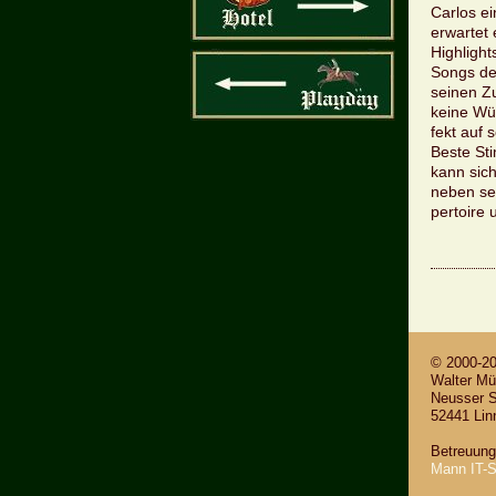
Car­los ei
er­war­tet
High­ligh
Songs der 
sei­nen Zu
keine Wün
fekt auf 
Beste Sti
kann sic
neben sei
per­toire 
© 2000-2
Wal­ter Mül
Neus­ser S
52441 Lin­n
Be­treu­un
Mann IT-S