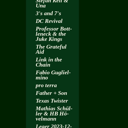
Ste­fan Keil &
Una
3's and 7's
DC Re­vi­val
Pro­fes­sor Bott­
len­eck & the
Juke Kings
The Gra­te­ful
Aid
Link in the
Chain
Fabio Gu­gliel­
mi­no
pro terra
Fa­ther + Son
Texas Twis­ter
Ma­thi­as Schül­
ler & HB Hö­
vel­mann
Leger 2023-12-