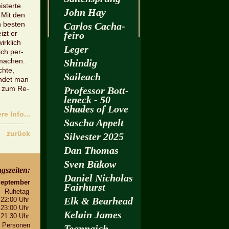
s­ter­te
John Hay
: Mit den
n bes­ten
Car­los Cacha­
izt er
fei­ro
irk­lich
Leger
ich per­
 ma­chen.
Shin­dig
h­te,
Sai­leach
in­det man
os zum Re­
Pro­fes­sor Bott­
len­eck - 50
Shades of Love
­re Info...
Sa­scha Ap­pelt
zu­rück
Sil­ves­ter 2025
Dan Tho­mas
Sven Bükow
gs­zei­ten:
Da­ni­el Ni­cho­las
Sep­tem­ber
Fairhurst
Ru­he­tag
Elk & Be­arhead
 22:00 Uhr
 23:00 Uhr
Kelain James
 21:30 Uhr
 Per­so­nen
Te­an­naich