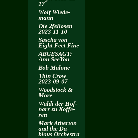
17
Wolf Wie­de­
mann
Die 2fel­lo­sen
2023-11-10
Sa­scha von
Eight Feet Fine
AB­GE­SAGT:
Ann SeeY­ou
Bob Ma­lo­ne
Thin Crow
2023-09-07
Wood­stock &
More
Waldi der Hof­
narr zu Kof­fe­
ren
Mark Ather­ton
and the Du­
bious Or­ches­tra