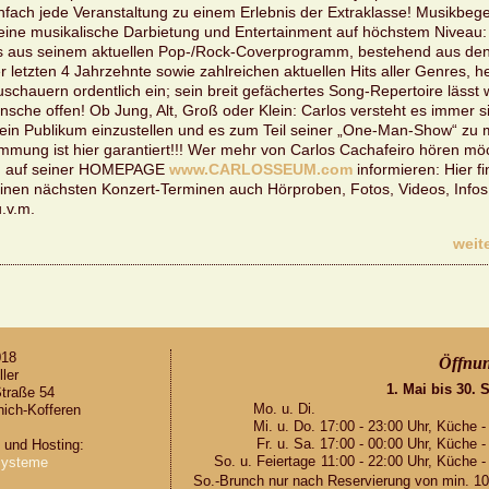
n­fach jede Ver­an­stal­tung zu einem Er­leb­nis der Ex­tra­klas­se! Mu­sik­be­gei
 eine mu­si­ka­li­sche Dar­bie­tung und En­ter­tain­ment auf höchs­tem Ni­veau
ts aus sei­nem ak­tu­el­len Pop-/Rock-Co­ver­pro­gramm, be­ste­hend aus de
letz­ten 4 Jahr­zehn­te sowie zahl­rei­chen ak­tu­el­len Hits aller Gen­res, he
­schau­ern or­dent­lich ein; sein breit ge­fä­cher­tes Song-Re­per­toire lässt w
­sche offen! Ob Jung, Alt, Groß oder Klein: Car­los ver­steht es immer s
sein Pu­bli­kum ein­zu­stel­len und es zum Teil sei­ner „One-Man-Show“ zu
m­mung ist hier ga­ran­tiert!!! Wer mehr von Car­los Cacha­fei­ro hören möc
h auf sei­ner HOME­PAGE
www.​CAR­LOS­SE­UM.​com
in­for­mie­ren: Hier f
­nen nächs­ten Kon­zert-Ter­mi­nen auch Hör­pro­ben, Fotos, Vi­de­os, Inf
u.v.m.
wei­te
018
Öff­nun
­ler
1. Mai bis 30. 
tra­ße 54
Mo. u. Di.
ich-Kof­fe­ren
Mi. u. Do.
17:00 - 23:00 Uhr, Küche -
Fr. u. Sa.
17:00 - 00:00 Uhr, Küche -
g und Hos­ting:
So. u. Fei­er­ta­ge
11:00 - 22:00 Uhr, Küche -
ys­te­me
So.-Brunch nur nach Re­ser­vie­rung von min. 10