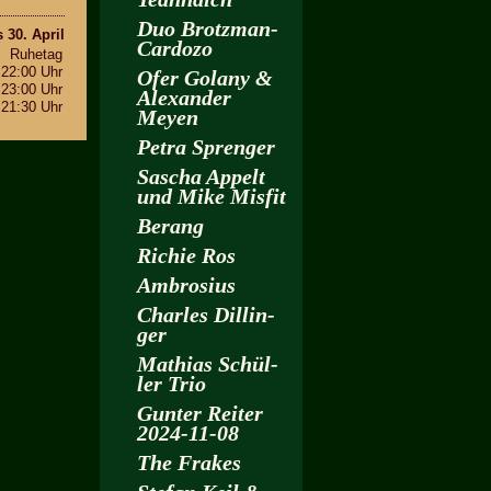
Duo Brotz­man-
s 30. April
Car­do­zo
Ru­he­tag
 22:00 Uhr
Ofer Go­la­ny &
 23:00 Uhr
Alex­an­der
 21:30 Uhr
Meyen
Petra Spren­ger
Sa­scha Ap­pelt
und Mike Mis­fit
Be­rang
Ri­chie Ros
Am­bro­si­us
Charles Dil­lin­
ger
Ma­thi­as Schül­
ler Trio
Gun­ter Rei­ter
2024-11-08
The Fra­kes