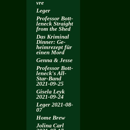
vre
Leger
Pro­fes­sor Bott­
len­eck Strai­ght
from the Shed
Das Kri­mi­nal
Din­ner: Ge­
heim­re­zept für
einen Mord
Genna & Jesse
Pro­fes­sor Bott­
len­eck's All-
Star-Band
2021-09-25
Gi­se­la Leyk
2021-09-24
Leger 2021-08-
07
Home Brew
Jo­li­na Carl