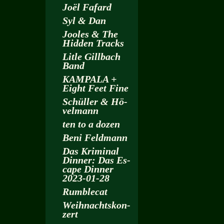
Joël Fa­fard
Syl & Dan
Joo­les & The
Hi­d­den Tracks
Litle Gill­bach
Band
KAM­PA­LA +
Eight Feet Fine
Schül­ler & Hö­
vel­mann
ten to a dozen
Beni Feld­mann
Das Kri­mi­nal
Din­ner: Das Es­
cape Din­ner
2023-01-28
Rum­ble­cat
Weih­nachts­kon­
zert