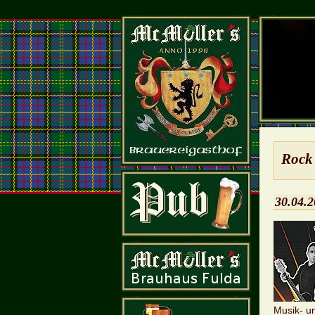
Rock 
30.04.
Mu­sik- u