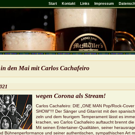
Start
Kontakt
Links
Impressum
Datensch
in den Mai mit Car­los Cacha­fei­ro
2021
wegen Co­ro­na als Stream!
Car­los Cacha­fei­ro: DIE „ONE MAN Pop/Rock-Co­ver
SHOW“!!! Der Sän­ger und Gi­tar­rist mit den spa­ni­s
zeln und dem feu­ri­gem Tem­pe­ra­ment lässt es immer 
kra­chen, wo Car­los Cacha­fei­ro auf­taucht brennt die 
Mit sei­nen En­ter­tai­ner-Qua­li­tä­ten, sei­ner her­aus­ra­
nd Büh­nen­per­for­mance und sei­ner au­then­ti­schen, sym­pa­thi­schen Art 