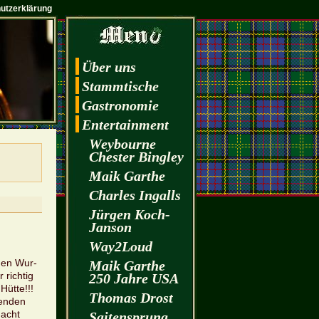
utzerklärung
Über uns
Stamm­ti­sche
Gas­tro­no­mie
En­ter­tain­ment
Wey­bourne
Ches­ter Bin­gley
Maik Garthe
Charles In­galls
Jür­gen Koch-
Jan­son
Way2­Loud
chen Wur­
Maik Garthe
rich­tig
250 Jahre USA
Hütte!!!
Tho­mas Drost
gen­den
macht
Sai­ten­sprung