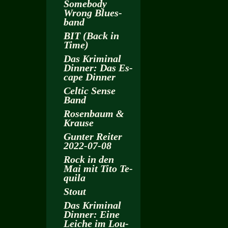
Some­bo­dy
Wrong Blues­
band
BIT (Back in
Time)
Das Kri­mi­nal
Din­ner: Das Es­
cape Din­ner
Cel­tic Sense
Band
Ro­sen­baum &
Krau­se
Gun­ter Rei­ter
2022-07-08
Rock in den
Mai mit Tito Te­
qui­la
Stout
Das Kri­mi­nal
Din­ner: Eine
Lei­che im Lou­