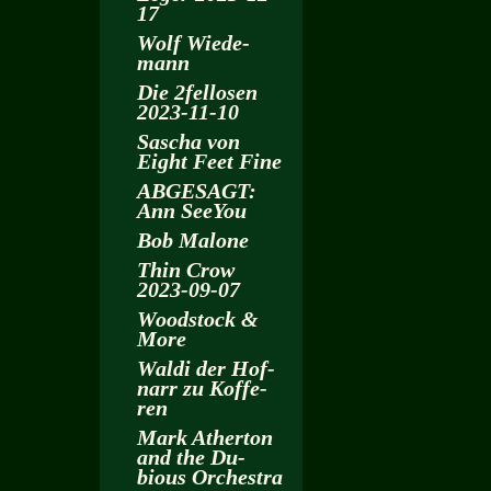
17
Wolf Wie­de­
mann
Die 2fel­lo­sen
2023-11-10
Sa­scha von
Eight Feet Fine
AB­GE­SAGT:
Ann SeeY­ou
Bob Ma­lo­ne
Thin Crow
2023-09-07
Wood­stock &
More
Waldi der Hof­
narr zu Kof­fe­
ren
Mark Ather­ton
and the Du­
bious Or­ches­tra