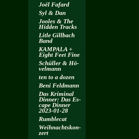
Joël Fa­fard
Syl & Dan
Joo­les & The
Hi­d­den Tracks
Litle Gill­bach
Band
KAM­PA­LA +
Eight Feet Fine
Schül­ler & Hö­
vel­mann
ten to a dozen
Beni Feld­mann
Das Kri­mi­nal
Din­ner: Das Es­
cape Din­ner
2023-01-28
Rum­ble­cat
Weih­nachts­kon­
zert