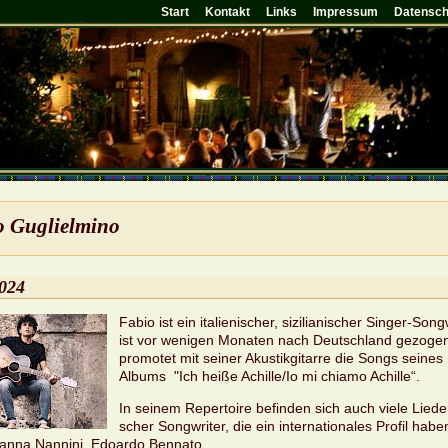
Start
Kontakt
Links
Impressum
Datensch
 Gu­gliel­mi­no
2024
Fabio ist ein ita­lie­ni­scher, si­zi­lia­ni­scher Sin­ger-Song­
ist vor we­ni­gen Mo­na­ten nach Deutsch­land ge­zo­g
pro­mo­tet mit sei­ner Akus­tik­gi­tar­re die Songs sei­nes
Al­bums "Ich heiße Achil­le/Io mi chia­mo Achil­le“.
In sei­nem Re­per­toire be­fin­den sich auch viele Lie­der i
scher Song­wri­ter, die ein in­ter­na­tio­na­les Pro­fil hab
­an­na Nan­ni­ni, Edo­ar­do Ben­na­to.