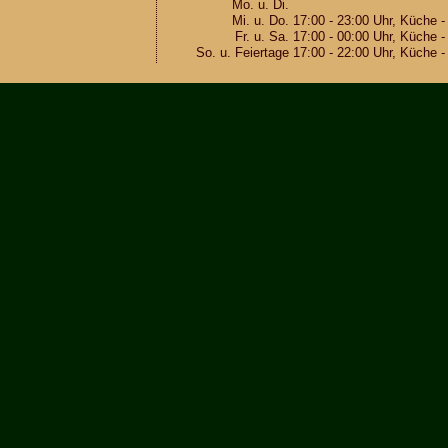
Mo. u. Di.
Mi. u. Do.
17:00 - 23:00 Uhr, Küche -
Fr. u. Sa.
17:00 - 00:00 Uhr, Küche -
So. u. Fei­er­ta­ge
17:00 - 22:00 Uhr, Küche -