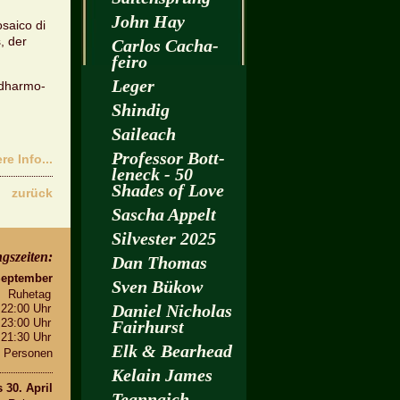
John Hay
sai­co di
s, der
Car­los Cacha­
fei­ro
Leger
nd­har­mo­
Shin­dig
Sai­leach
Pro­fes­sor Bott­
­re Info...
len­eck - 50
Shades of Love
zu­rück
Sa­scha Ap­pelt
Sil­ves­ter 2025
gs­zei­ten:
Dan Tho­mas
Sep­tem­ber
Sven Bükow
Ru­he­tag
Da­ni­el Ni­cho­las
 22:00 Uhr
 23:00 Uhr
Fairhurst
 21:30 Uhr
Elk & Be­arhead
 Per­so­nen
Kelain James
s 30. April
Te­an­naich