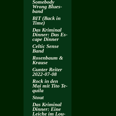
Some­bo­dy
Wrong Blues­
band
BIT (Back in
Time)
Das Kri­mi­nal
Din­ner: Das Es­
cape Din­ner
Cel­tic Sense
Band
Ro­sen­baum &
Krau­se
Gun­ter Rei­ter
2022-07-08
Rock in den
Mai mit Tito Te­
qui­la
Stout
Das Kri­mi­nal
Din­ner: Eine
Lei­che im Lou­