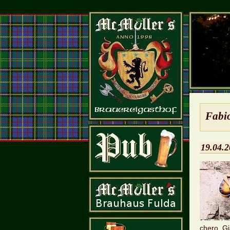
Fabio
19.04.
che­ro, Gi