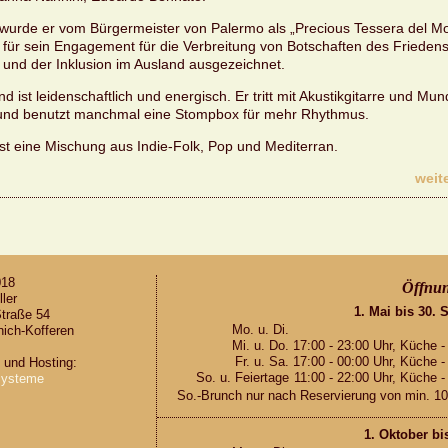
en wurde er vom Bür­ger­meis­ter von Pa­ler­mo als „Pre­cious Tes­se­ra del Mo­
 für sein En­ga­ge­ment für die Ver­brei­tung von Bot­schaf­ten des Frie­den
und der In­klu­si­on im Aus­land aus­ge­zeich­net.
 ist lei­den­schaft­lich und en­er­gisch. Er tritt mit Akus­tik­gi­tar­re und Mu
 und be­nutzt manch­mal eine Stomp­box für mehr Rhyth­mus.
ist eine Mi­schung aus In­die-Folk, Pop und Me­di­ter­ran.
wei­te
018
Öff­nun
­ler
1. Mai bis 30. 
tra­ße 54
Mo. u. Di.
ich-Kof­fe­ren
Mi. u. Do.
17:00 - 23:00 Uhr, Küche -
Fr. u. Sa.
17:00 - 00:00 Uhr, Küche -
g und Hos­ting:
So. u. Fei­er­ta­ge
11:00 - 22:00 Uhr, Küche -
ys­te­me
So.-Brunch nur nach Re­ser­vie­rung von min. 10
1. Ok­to­ber bi