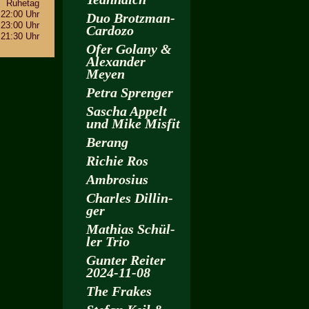
Ru­he­tag
 22:00 Uhr
Duo Brotz­man-
 23:00 Uhr
Car­do­zo
 21:30 Uhr
Ofer Go­la­ny &
Alex­an­der
Meyen
Petra Spren­ger
Sa­scha Ap­pelt
und Mike Mis­fit
Be­rang
Ri­chie Ros
Am­bro­si­us
Charles Dil­lin­
ger
Ma­thi­as Schül­
ler Trio
Gun­ter Rei­ter
2024-11-08
The Fra­kes