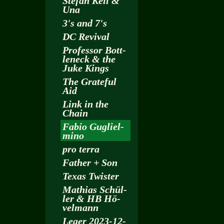
Ste­fan Keil &
Una
3's and 7's
DC Re­vi­val
Pro­fes­sor Bott­
len­eck & the
Juke Kings
The Gra­te­ful
Aid
Link in the
Chain
Fabio Gu­gliel­
mi­no
pro terra
Fa­ther + Son
Texas Twis­ter
Ma­thi­as Schül­
ler & HB Hö­
vel­mann
Leger 2023-12-