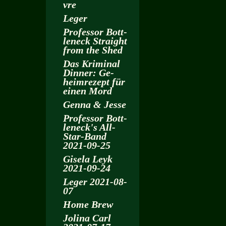
vre
Leger
Pro­fes­sor Bott­
len­eck Strai­ght
from the Shed
Das Kri­mi­nal
Din­ner: Ge­
heim­re­zept für
einen Mord
Genna & Jesse
Pro­fes­sor Bott­
len­eck's All-
Star-Band
2021-09-25
Gi­se­la Leyk
2021-09-24
Leger 2021-08-
07
Home Brew
Jo­li­na Carl