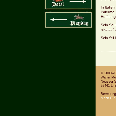
In Ita­li­
Pa­ler­mo“
Hoff­nung 
Sein Sound
ni­ka auf
Sein Stil 
© 2000-2
Wal­ter Mül
Neus­ser S
52441 Lin­n
Be­treu­un
Mann IT-S