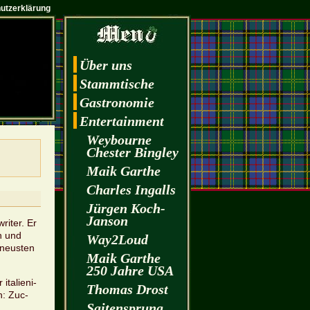
utzerklärung
Über uns
Stamm­ti­sche
Gas­tro­no­mie
En­ter­tain­ment
Wey­bourne
Ches­ter Bin­gley
Maik Garthe
Charles In­galls
Jür­gen Koch-
Jan­son
wri­ter. Er
en und
Way2­Loud
 neus­ten
Maik Garthe
250 Jahre USA
ta­lie­ni­
Tho­mas Drost
en: Zuc­
Sai­ten­sprung