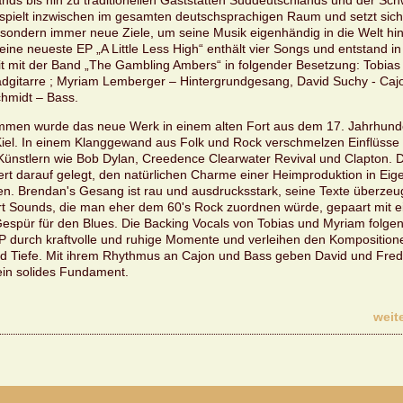
nds bis hin zu tra­di­tio­nel­len Gast­stät­ten Süd­deutsch­lands und der Sch
spielt in­zwi­schen im ge­sam­ten deutsch­spra­chi­gen Raum und setzt sic
son­dern immer neue Ziele, um seine Musik ei­gen­hän­dig in die Welt hin
Seine neu­es­te EP „A Litt­le Less High“ ent­hält vier Songs und ent­stand i
it mit der Band „The Gam­bling Am­bers“ in fol­gen­der Be­set­zung: To­bi­a
d­gi­tar­re ; My­ri­am Lem­ber­ger – Hin­ter­grund­ge­sang, David Suchy - Ca
schmidt – Bass.
m­men wurde das neue Werk in einem alten Fort aus dem 17. Jahr­hun­de
Kiel. In einem Klang­ge­wand aus Folk und Rock ver­schmel­zen Ein­flüs­se
Künst­lern wie Bob Dylan, Cree­de­nce Cle­ar­wa­ter Re­vi­val und Clap­ton. 
 dar­auf ge­legt, den na­tür­li­chen Charme einer Heim­pro­duk­ti­on in Ei­ge
­ten. Bren­dan's Ge­sang ist rau und aus­drucks­stark, seine Texte über­zeu
­fert Sounds, die man eher dem 60's Rock zu­ord­nen würde, ge­paart mit 
Ge­spür für den Blues. Die Backing Vo­cals von To­bi­as und My­ri­am fol­gen
P durch kraft­vol­le und ru­hi­ge Mo­men­te und ver­lei­hen den Kom­po­si­tio­
nd Tiefe. Mit ihrem Rhyth­mus an Cajon und Bass geben David und Fred
in so­li­des Fun­da­ment.
wei­te