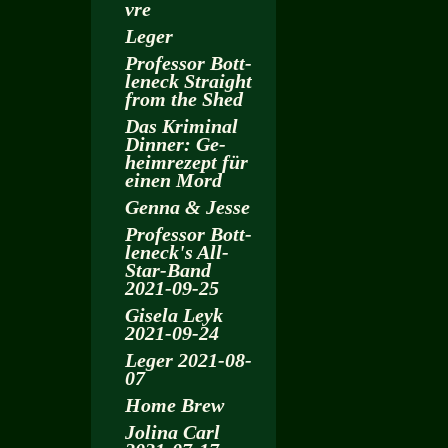
vre
Leger
Pro­fes­sor Bott­
len­eck Strai­ght
from the Shed
Das Kri­mi­nal
Din­ner: Ge­
heim­re­zept für
einen Mord
Genna & Jesse
Pro­fes­sor Bott­
len­eck's All-
Star-Band
2021-09-25
Gi­se­la Leyk
2021-09-24
Leger 2021-08-
07
Home Brew
Jo­li­na Carl