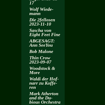
17
Wolf Wie­de­
mann
Die 2fel­lo­sen
2023-11-10
Sa­scha von
Eight Feet Fine
AB­GE­SAGT:
Ann SeeY­ou
Bob Ma­lo­ne
Thin Crow
2023-09-07
Wood­stock &
More
Waldi der Hof­
narr zu Kof­fe­
ren
Mark Ather­ton
and the Du­
bious Or­ches­tra