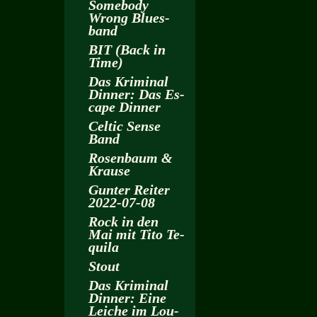
Some­bo­dy
Wrong Blues­
band
BIT (Back in
Time)
Das Kri­mi­nal
Din­ner: Das Es­
cape Din­ner
Cel­tic Sense
Band
Ro­sen­baum &
Krau­se
Gun­ter Rei­ter
2022-07-08
Rock in den
Mai mit Tito Te­
qui­la
Stout
Das Kri­mi­nal
Din­ner: Eine
Lei­che im Lou­