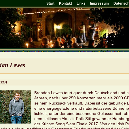
Start
Kontakt
Links
Impressum
Datensch
­dan Lewes
019
Bren­dan Lewes tourt quer durch Deutsch­land und ha
Jah­ren, nach über 250 Kon­zer­ten mehr als 2000 C
sei­nem Ruck­sack ver­kauft. Dabei ist der ge­bür­ti­ge 
eine en­er­gie­ge­la­de­ne und na­tur­be­las­se­ne Büh­nen­
lich­keit, unter der eine be­son­ne­ne Ge­las­sen­heit ruh
nem zeit­lo­sem Akus­tik-Folk-Stil ge­wann er Ham­bu
der Küns­te Song Slam Fi­na­le 2017. Von den Irish 