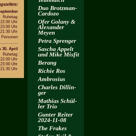
gs­zei­ten:
Duo Brotz­man-
Sep­tem­ber
Car­do­zo
Ru­he­tag
Ofer Go­la­ny &
 22:00 Uhr
Alex­an­der
 23:00 Uhr
 21:30 Uhr
Meyen
 Per­so­nen
Petra Spren­ger
Sa­scha Ap­pelt
s 30. April
und Mike Mis­fit
Ru­he­tag
 22:00 Uhr
Be­rang
 23:00 Uhr
 21:30 Uhr
Ri­chie Ros
Am­bro­si­us
Charles Dil­lin­
ger
Ma­thi­as Schül­
ler Trio
Gun­ter Rei­ter
2024-11-08
The Fra­kes