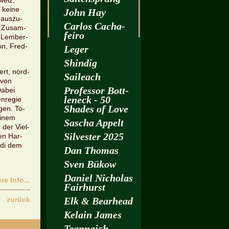
weiz,
h keine
John Hay
­aus­zu­
Car­los Cacha­
n Zu­sam­
fei­ro
s Lem­ber­
jon, Fred­
Leger
Shin­dig
rt, nörd­
Sai­leach
 von
Pro­fes­sor Bott­
Dabei
len­eck - 50
n­re­gie
Shades of Love
­gen. To­
einem
Sa­scha Ap­pelt
 der Viel­
Sil­ves­ter 2025
nen Har­
­di dem
Dan Tho­mas
Sven Bükow
Da­ni­el Ni­cho­las
­re Info...
Fairhurst
zu­rück
Elk & Be­arhead
Kelain James
Te­an­naich