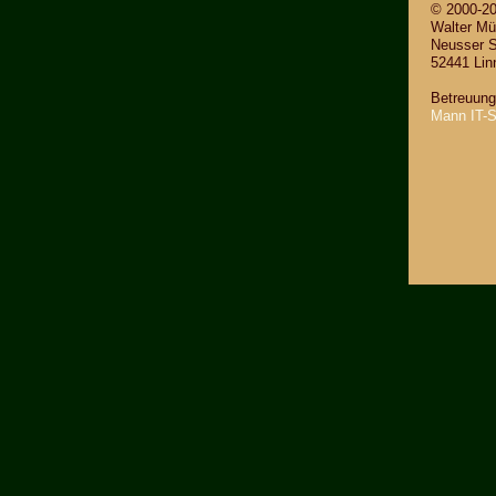
© 2000-2
Wal­ter Mül
Neus­ser S
52441 Lin­n
Be­treu­un
Mann IT-S