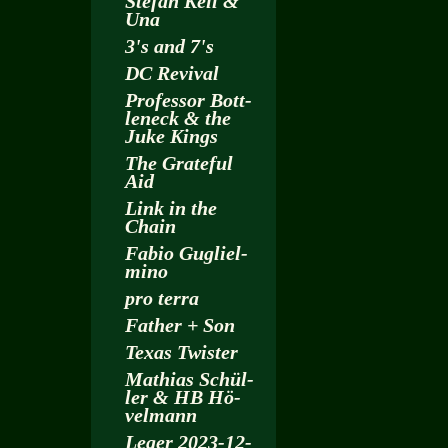
Ste­fan Keil &
Una
3's and 7's
DC Re­vi­val
Pro­fes­sor Bott­
len­eck & the
Juke Kings
The Gra­te­ful
Aid
Link in the
Chain
Fabio Gu­gliel­
mi­no
pro terra
Fa­ther + Son
Texas Twis­ter
Ma­thi­as Schül­
ler & HB Hö­
vel­mann
Leger 2023-12-