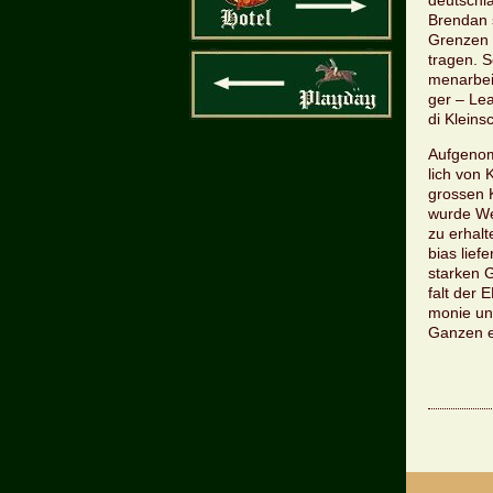
deutsch­la
Bren­dan 
Gren­zen 
tra­gen. 
men­ar­be
ger – Lea
di Klein­
Auf­ge­no
lich von 
gros­sen 
wurde Wert
zu er­hal
bi­as lie
star­ken 
falt der E
mo­nie u
Gan­zen e