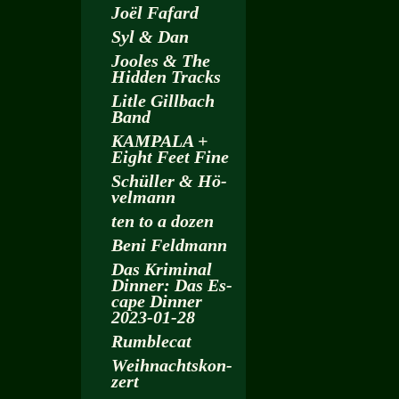
Joël Fa­fard
Syl & Dan
Joo­les & The
Hi­d­den Tracks
Litle Gill­bach
Band
KAM­PA­LA +
Eight Feet Fine
Schül­ler & Hö­
vel­mann
ten to a dozen
Beni Feld­mann
Das Kri­mi­nal
Din­ner: Das Es­
cape Din­ner
2023-01-28
Rum­ble­cat
Weih­nachts­kon­
zert