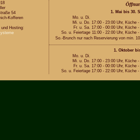
018
Öff­nun
­ler
1. Mai bis 30. 
tra­ße 54
Mo. u. Di.
ich-Kof­fe­ren
Mi. u. Do.
17:00 - 23:00 Uhr, Küche -
Fr. u. Sa.
17:00 - 00:00 Uhr, Küche -
g und Hos­ting:
So. u. Fei­er­ta­ge
11:00 - 22:00 Uhr, Küche -
ys­te­me
So.-Brunch nur nach Re­ser­vie­rung von min. 10
1. Ok­to­ber bi
Mo. u. Di.
Mi. u. Do.
17:00 - 23:00 Uhr, Küche -
Fr. u. Sa.
17:00 - 00:00 Uhr, Küche -
So. u. Fei­er­ta­ge
17:00 - 22:00 Uhr, Küche -