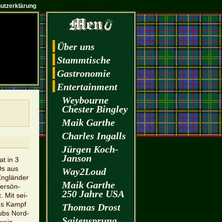
utzerklärung
Über uns
Stamm­ti­sche
Gas­tro­no­mie
En­ter­tain­ment
Wey­bourne
Ches­ter Bin­gley
Maik Garthe
Charles In­galls
Jür­gen Koch-
Jan­son
t in 3
Ds aus
Way2­Loud
Eng­län­der
Maik Garthe
per­sön­
250 Jahre USA
t. Mit sei­
rgs Kampf
Tho­mas Drost
Pubs Nord­
Sai­ten­sprung