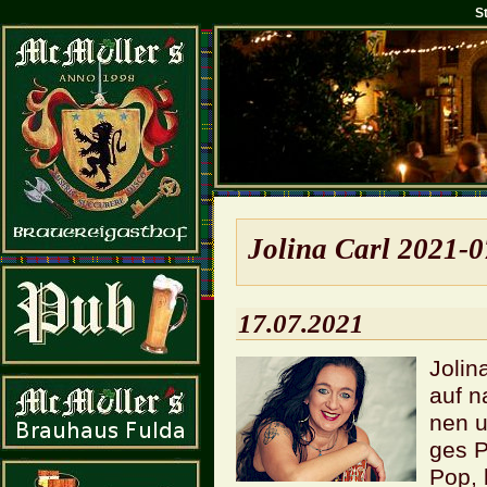
S
Jo­li­na Carl 2021-
17.07.2021
Jo­li
auf na
nen un
ges P
Pop, 