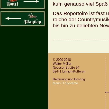
kum ge­nau­so viel Spaß 
Das Re­per­toire ist fast 
rei­che der Coun­try­mu­sik
bis hin zu be­lieb­ten Ne
© 2000-2018
Wal­ter Mül­ler
Neus­ser Stra­ße 54
52441 Lin­nich-Kof­fe­ren
Be­treu­ung und Hos­ting:
Mann IT-Sys­te­me