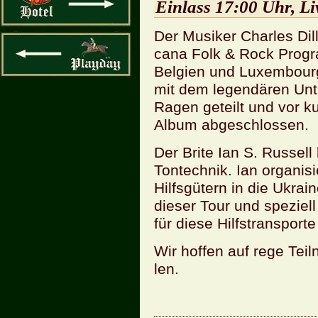
Ein­lass 17:00 Uhr, L
Der Mu­si­ker Charles Dil­l
ca­na Folk & Rock Pro­gr
Bel­gi­en und Lu­xem­bou
mit dem le­gen­dä­ren Un
Ragen ge­teilt und vor k
Album ab­ge­schlos­sen.
Der Brite Ian S. Rus­sell
Ton­tech­nik. Ian or­ga­ni­s
Hilfs­gü­tern in die Ukrai
die­ser Tour und spe­zi­e
für diese Hilfs­trans­por­t
Wir hof­fen auf rege Teil­
len.