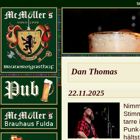
S
Dan Tho­mas
22.11.2025
Nimm 
Stim­
tar­re
Punk-
hälts