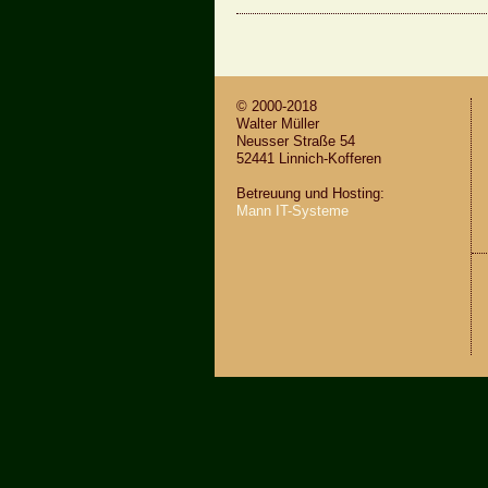
© 2000-2018
Wal­ter Mül­ler
Neus­ser Stra­ße 54
52441 Lin­nich-Kof­fe­ren
Be­treu­ung und Hos­ting:
Mann IT-Sys­te­me