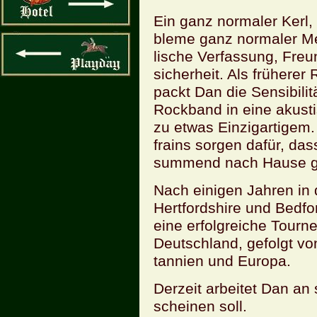
Ein ganz nor­ma­ler Kerl,
ble­me ganz nor­ma­ler M
li­sche Ver­fas­sung, Freu
si­cher­heit. Als frü­he­r
packt Dan die Sen­si­bi­li­
Rock­band in eine akus­ti­
zu etwas Ein­zig­ar­ti­gem.
frains sor­gen dafür, da
sum­mend nach Hause g
Nach ei­ni­gen Jah­ren in
Hertfordshire und Bed­fo
eine er­folg­rei­che Tour­
Deutsch­land, ge­folgt von
tan­ni­en und Eu­ro­pa.
Der­zeit ar­bei­tet Dan a
schei­nen soll.