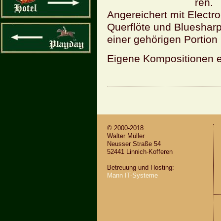
ren.
An­ge­rei­chert mit Elec­tro
Quer­flö­te und Blueshar
einer ge­hö­ri­gen Por­ti­on
Ei­ge­ne Kom­po­si­tio­nen 
© 2000-2018
Wal­ter Mül­ler
Neus­ser Stra­ße 54
52441 Lin­nich-Kof­fe­ren
Be­treu­ung und Hos­ting:
Mann IT-Sys­te­me