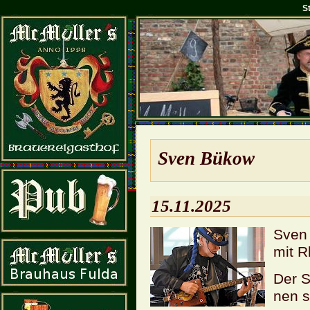
S
Sven Bükow
15.11.2025
Sven 
mit R
Der Sä
nen se